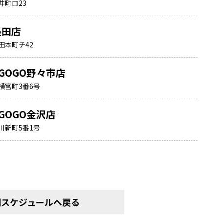
井町ロ23
長田店
田本町チ42
GOGO野々市店
横宮町3番6号
GOGO金沢店
川新町5番1号
間スケジュールへ戻る