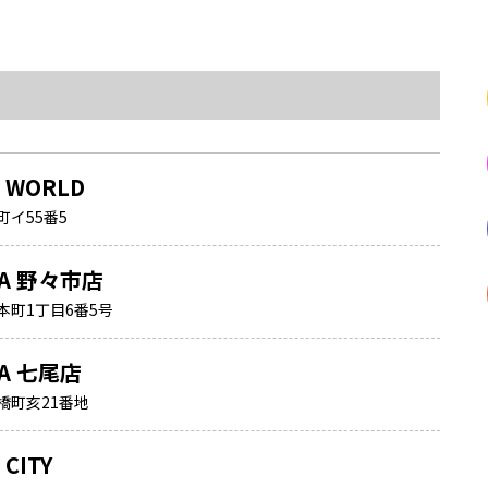
A WORLD
イ55番5
NA 野々市店
本町1丁目6番5号
NA 七尾店
橋町亥21番地
 CITY