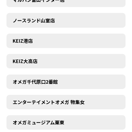
ノースランド山室店
KEIZ港店
KEIZ大高店
オメガ千代原口2番館
SCHEDULE
エンターテイメントオメガ 物集女
オメガミュージアム栗東