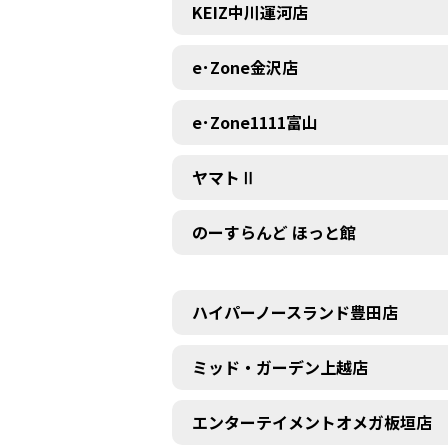
KEIZ中川運河店
e･Zone金沢店
e･Zone1111富山
ヤマトⅡ
のーすらんど ほっと館
ハイパーノースランド豊田店
ミッド・ガーデン上越店
エンターテイメントオメガ板垣店