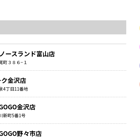
ノースランド富山店
尾町３８６−１
ーク金沢店
泉4丁目11番地
GOGO金沢店
川新町5番1号
GOGO野々市店