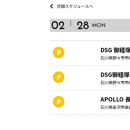
月間スケジュールへ
02
28
MON
DSG 御
石川県野々市市御
DSG御経
石川県野々市市御
APOLLO 
石川県金沢市長