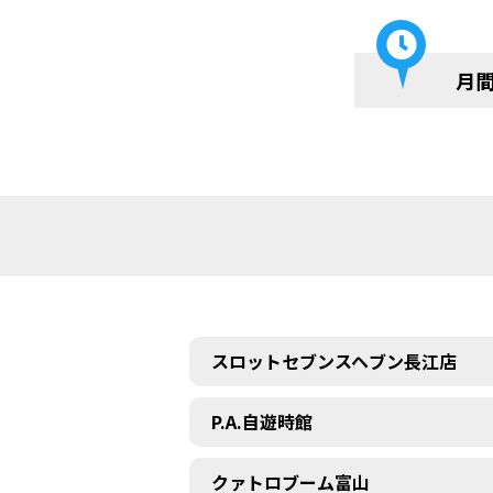
月
スロットセブンスヘブン長江店
P.A.自遊時館
クァトロブーム富山