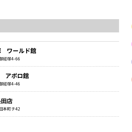
経塚 ワールド館
経塚4-66
塚 アポロ館
経塚4-46
長田店
田本町チ42