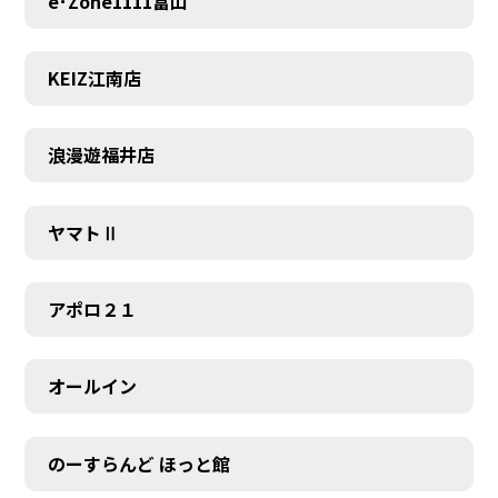
e･Zone1111富山
KEIZ江南店
浪漫遊福井店
ヤマトⅡ
アポロ２１
オールイン
のーすらんど ほっと館