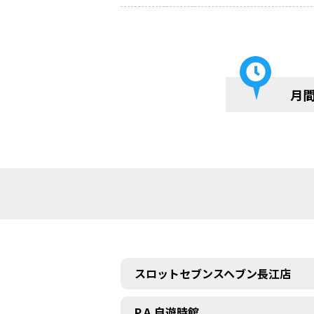
月
スロットセブンスヘブン長江店
P.A.自遊時館