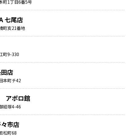
本町1丁目6番5号
NA 七尾店
橋町亥21番地
町9-330
長田店
田本町チ42
塚 アポロ館
経塚4-46
 野々市店
若松町68