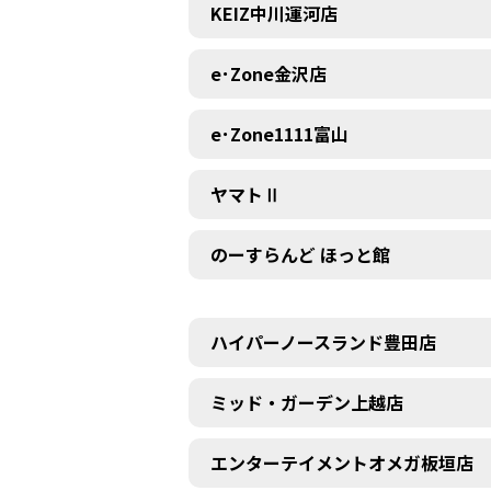
KEIZ中川運河店
e･Zone金沢店
e･Zone1111富山
ヤマトⅡ
のーすらんど ほっと館
ハイパーノースランド豊田店
ミッド・ガーデン上越店
エンターテイメントオメガ板垣店