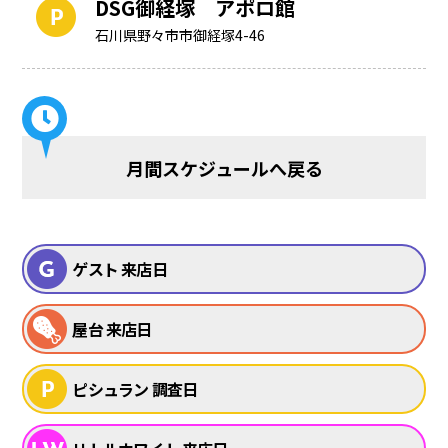
DSG御経塚 アポロ館
石川県野々市市御経塚4-46
月間スケジュールへ戻る
ゲスト 来店日
屋台 来店日
ピシュラン 調査日