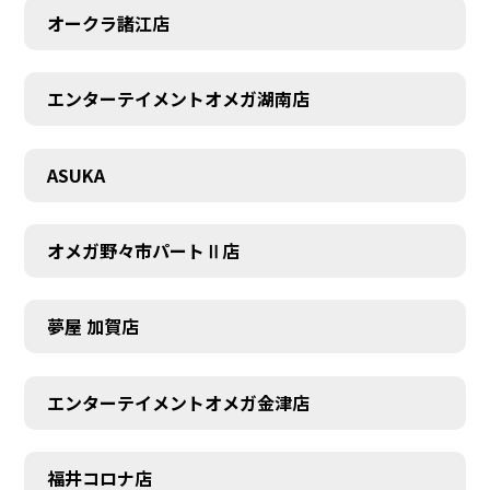
オークラ諸江店
エンターテイメントオメガ湖南店
CONTACT
ASUKA
オメガ野々市パートⅡ店
夢屋 加賀店
エンターテイメントオメガ金津店
福井コロナ店