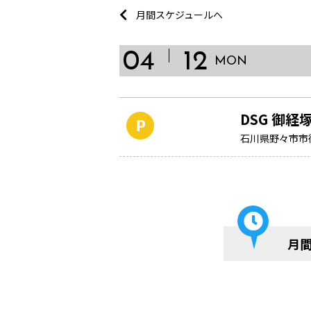
月間スケジュールへ
04
12
MON
DSG 御
石川県野々市市御
月