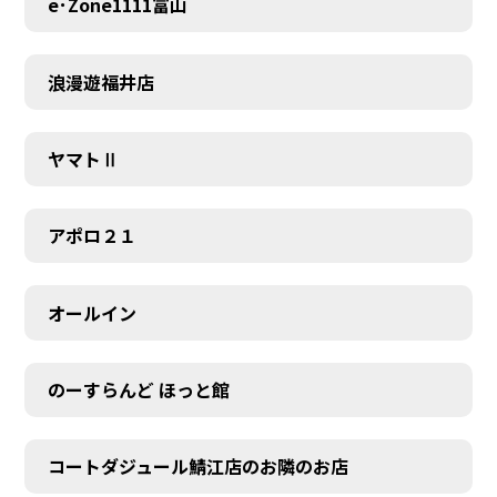
e･Zone1111富山
浪漫遊福井店
ヤマトⅡ
アポロ２１
オールイン
のーすらんど ほっと館
コートダジュール鯖江店のお隣のお店