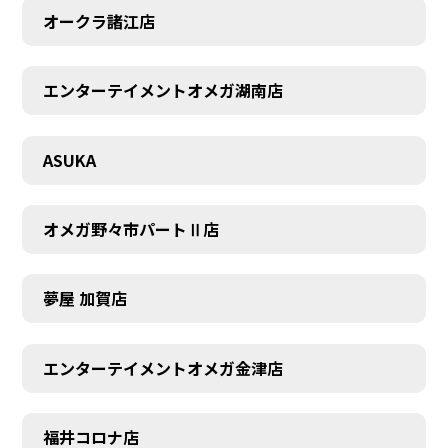
オークラ諸江店
エンターテイメントオメガ湖南店
CONTACT
ASUKA
オメガ野々市パートⅡ店
夢屋 加賀店
エンターテイメントオメガ金津店
福井コロナ店