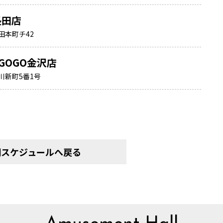
長田店
田本町チ42
GOGO金沢店
川新町5番1号
間スケジュールへ戻る