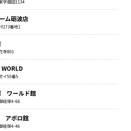
字畑田1134
ーム砺波店
273番地1
店
寺801
A WORLD
イ55番5
経塚 ワールド館
経塚4-66
塚 アポロ館
経塚4-46