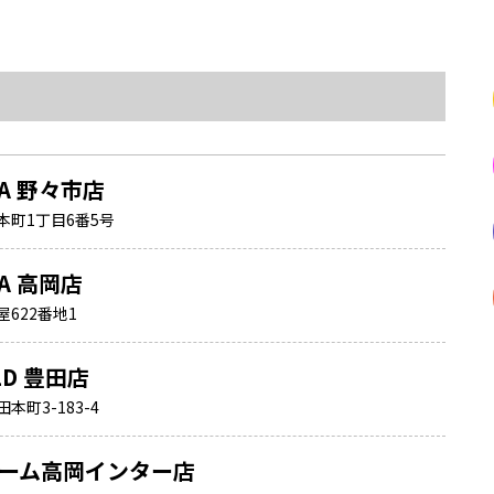
NA 野々市店
本町1丁目6番5号
NA 高岡店
622番地1
LD 豊田店
町3-183-4
ーム高岡インター店