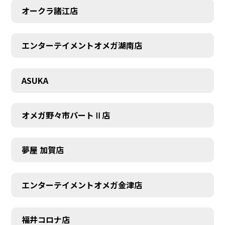
オークラ諸江店
エンターテイメントオメガ湖南店
CONTACT
ASUKA
オメガ野々市パートⅡ店
夢屋 加賀店
エンターテイメントオメガ金津店
福井コロナ店