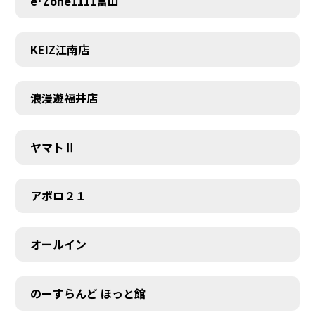
e･Zone1111富山
KEIZ江南店
浪漫遊福井店
ヤマトⅡ
アポロ２１
オールイン
のーすらんど ほっと館