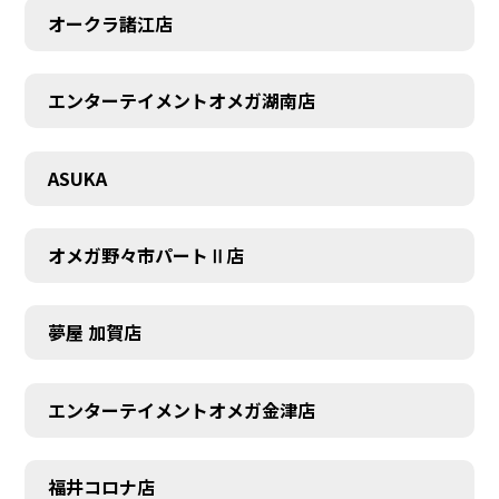
オークラ諸江店
エンターテイメントオメガ湖南店
CONTACT
ASUKA
オメガ野々市パートⅡ店
夢屋 加賀店
エンターテイメントオメガ金津店
福井コロナ店