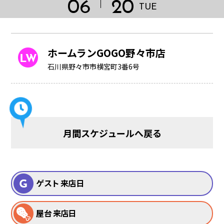
06
20
TUE
ホームランGOGO野々市店
石川県野々市市横宮町3番6号
月間スケジュールへ戻る
HOME
ゲスト 来店日
屋台 来店日