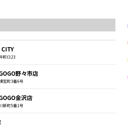
 CITY
井町ロ23
GOGO野々市店
横宮町3番6号
GOGO金沢店
川新町5番1号
店