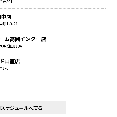
寺801
田中店
1-3-21
ーム高岡インター店
字畑田1134
ド山室店
1-6
間スケジュールへ戻る