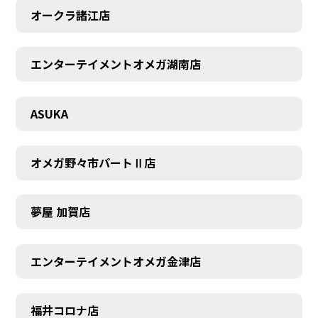
オークラ諸江店
エンターテイメントオメガ湖南店
CONTACT
ASUKA
オメガ野々市パートⅡ店
夢屋 加賀店
エンターテイメントオメガ金津店
福井コロナ店