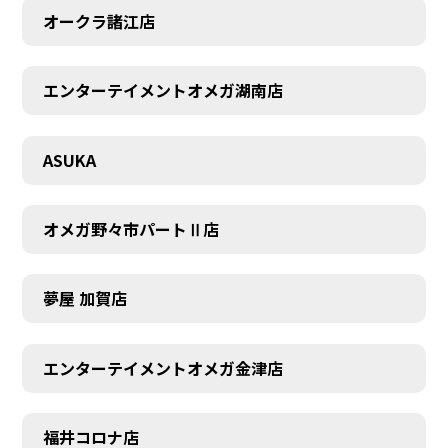
オークラ諸江店
エンターテイメントオメガ湖南店
CONTACT
ASUKA
オメガ野々市パートⅡ店
夢屋 加賀店
エンターテイメントオメガ金津店
福井コロナ店