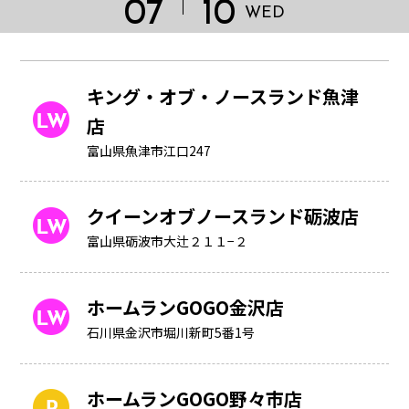
07
10
WED
キング・オブ・ノースランド魚津
店
富山県魚津市江口247
クイーンオブノースランド砺波店
富山県砺波市大辻２１１−２
ホームランGOGO金沢店
HOME
石川県金沢市堀川新町5番1号
ホームランGOGO野々市店