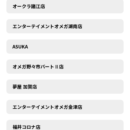
オークラ諸江店
エンターテイメントオメガ湖南店
CONTACT
ASUKA
オメガ野々市パートⅡ店
夢屋 加賀店
エンターテイメントオメガ金津店
福井コロナ店