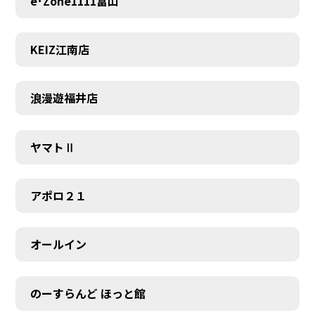
e･Zone1111富山
KEIZ江南店
浪漫遊福井店
ヤマトⅡ
アポロ２１
オールイン
のーすらんど ほっと館