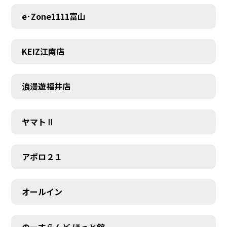
e･Zone1111富山
KEIZ江南店
浪漫遊福井店
ヤマトⅡ
アポロ２１
オールイン
のーすらんど ほっと館