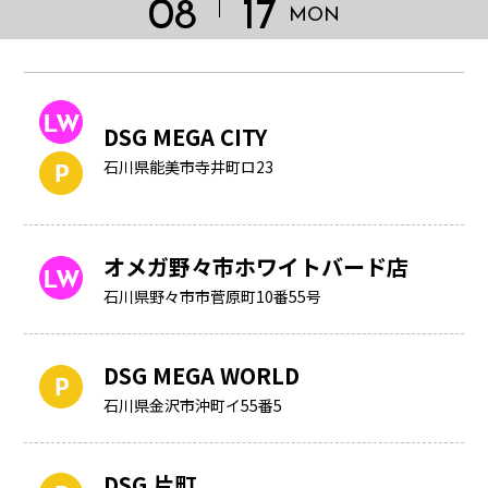
08
17
MON
DSG MEGA CITY
石川県能美市寺井町ロ23
オメガ野々市ホワイトバード店
石川県野々市市菅原町10番55号
DSG MEGA WORLD
HOME
石川県金沢市沖町イ55番5
DSG 片町