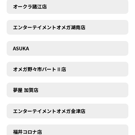
オークラ諸江店
エンターテイメントオメガ湖南店
CONTACT
ASUKA
オメガ野々市パートⅡ店
夢屋 加賀店
エンターテイメントオメガ金津店
福井コロナ店