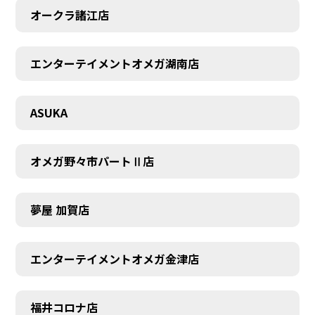
オークラ諸江店
エンターテイメントオメガ湖南店
CONTACT
ASUKA
オメガ野々市パートⅡ店
夢屋 加賀店
エンターテイメントオメガ金津店
福井コロナ店