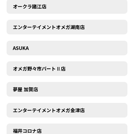
オークラ諸江店
エンターテイメントオメガ湖南店
CONTACT
ASUKA
オメガ野々市パートⅡ店
夢屋 加賀店
エンターテイメントオメガ金津店
福井コロナ店