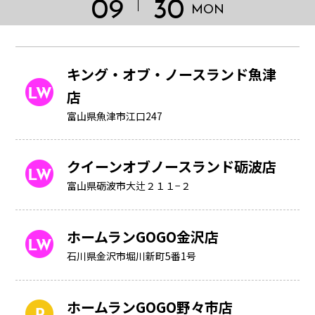
09
30
MON
キング・オブ・ノースランド魚津
店
富山県魚津市江口247
クイーンオブノースランド砺波店
富山県砺波市大辻２１１−２
ホームランGOGO金沢店
HOME
石川県金沢市堀川新町5番1号
ホームランGOGO野々市店