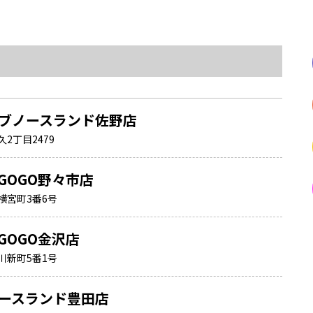
ブノースランド佐野店
2丁目2479
GOGO野々市店
横宮町3番6号
GOGO金沢店
川新町5番1号
ースランド豊田店