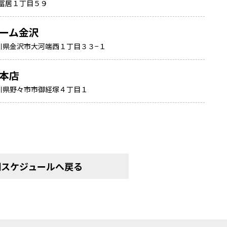
冨居１丁目５９
ーム金沢
3 石川県金沢市大河端西１丁目３３−１
本店
1 石川県野々市市御経塚４丁目１
間スケジュールへ戻る