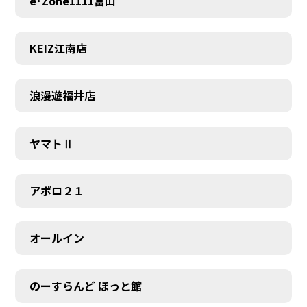
e･Zone1111富山
KEIZ江南店
浪漫遊福井店
ヤマトⅡ
アポロ２１
オールイン
のーすらんど ほっと館