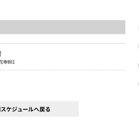
店
寺801
間スケジュールへ戻る