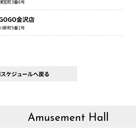
横宮町3番6号
GOGO金沢店
川新町5番1号
間スケジュールへ戻る
Amusement Hall