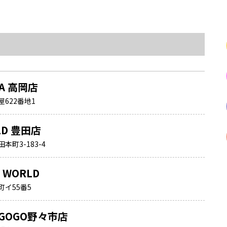
NA 高岡店
622番地1
LD 豊田店
町3-183-4
A WORLD
イ55番5
GOGO野々市店