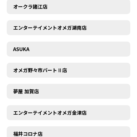
オークラ諸江店
エンターテイメントオメガ湖南店
CONTACT
ASUKA
オメガ野々市パートⅡ店
夢屋 加賀店
エンターテイメントオメガ金津店
福井コロナ店