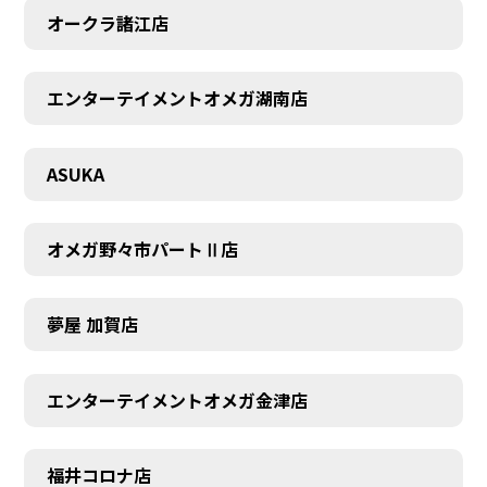
オークラ諸江店
エンターテイメントオメガ湖南店
CONTACT
ASUKA
オメガ野々市パートⅡ店
夢屋 加賀店
エンターテイメントオメガ金津店
福井コロナ店