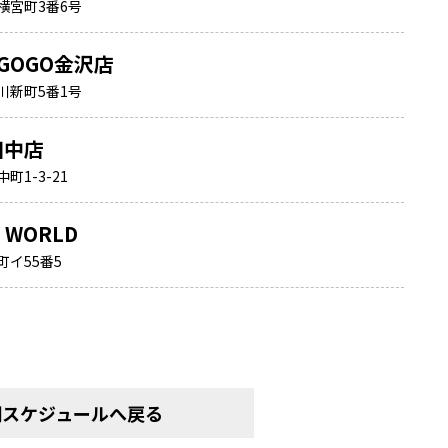
横宮町3番6号
GOGO金沢店
川新町5番1号
田中店
1-3-21
A WORLD
イ55番5
間スケジュールへ戻る