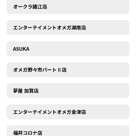
オークラ諸江店
エンターテイメントオメガ湖南店
CONTACT
ASUKA
オメガ野々市パートⅡ店
夢屋 加賀店
エンターテイメントオメガ金津店
福井コロナ店