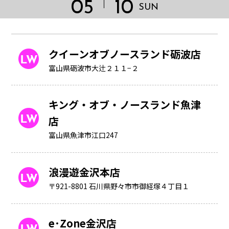
05
10
SUN
クイーンオブノースランド砺波店
富山県砺波市大辻２１１−２
キング・オブ・ノースランド魚津
店
富山県魚津市江口247
浪漫遊金沢本店
HOME
〒921-8801 石川県野々市市御経塚４丁目１
e･Zone金沢店