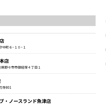
店
守中町６−１０−１
本店
1 石川県野々市市御経塚４丁目１
店
寺801
ブ・ノースランド魚津店