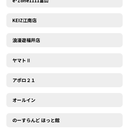
e･Zone1111富山
KEIZ江南店
浪漫遊福井店
ヤマトⅡ
アポロ２１
オールイン
のーすらんど ほっと館