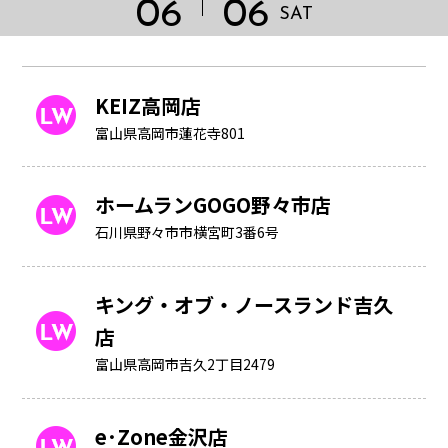
06
06
SAT
KEIZ高岡店
富山県高岡市蓮花寺801
ホームランGOGO野々市店
石川県野々市市横宮町3番6号
キング・オブ・ノースランド吉久
店
HOME
富山県高岡市吉久2丁目2479
e･Zone金沢店