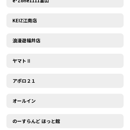
e･Zone1111富山
KEIZ江南店
浪漫遊福井店
ヤマトⅡ
アポロ２１
オールイン
のーすらんど ほっと館