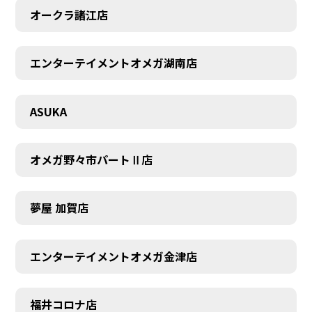
オークラ諸江店
エンターテイメントオメガ湖南店
CONTACT
ASUKA
オメガ野々市パートⅡ店
夢屋 加賀店
エンターテイメントオメガ金津店
福井コロナ店