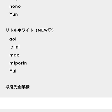
nono
Yun
AUDITION
リトルホワイト（NEW♡）
aoi
ｃiel
mao
miporin
Yui
取引先企業様