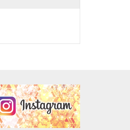
アポロ２１
浪漫遊金沢本店
浪漫遊福井店
ホームランGOGO金沢店