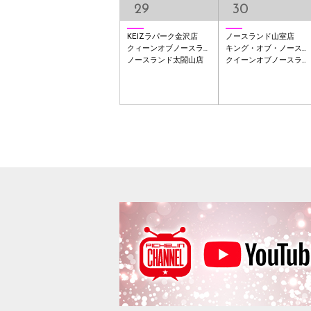
29
30
KEIZラパーク金沢店
ノースランド山室店
クィーンオブノースランド佐野店
キング・オブ・ノースランド魚津店
ノースランド太閤山店
クイーンオブノースランド砺波店