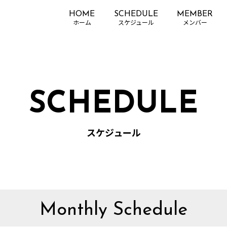
HOME
SCHEDULE
MEMBER
SCHEDULE
スケジュール
Monthly Schedule