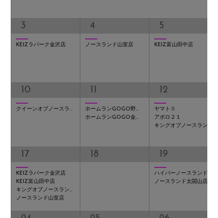
3
4
5
KEIZラパーク金沢店
ノースランド山室店
KEIZ富山田中店
10
11
12
クイーンオブノースランド砺波店
ホームランGOGO野々市店
ヤマトⅡ
ホームランGOGO金沢店
アポロ２１
キングオブノースランド富山店
MEMBER
17
18
19
KEIZラパーク金沢店
ハイパーノースランド豊田店
KEIZ富山田中店
ノースランド太閤山店
キングオブノースランド富山店
ノースランド山室店