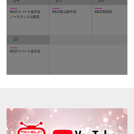
24
25
26
KEIZラパーク金沢店
KEIZ富山田中店
KEIZ高岡店
ノースランド山室店
31
KEIZラパーク金沢店
AUDITION