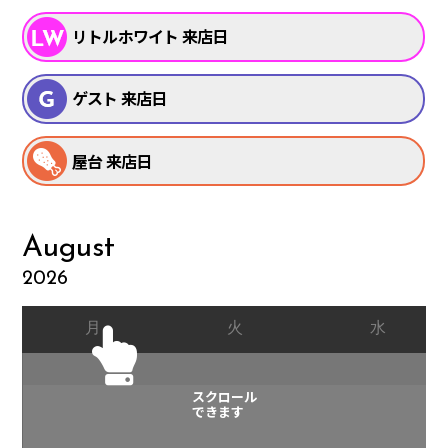
リトルホワイト 来店日
ゲスト 来店日
屋台 来店日
August
2026
SCHEDULE
月
火
水